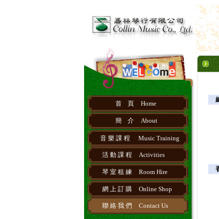
總
首 頁
Home
簡 介
About
音 樂 課 程
Music Training
活 動 課 程
Activities
香
琴 室 租 練
Room Hire
網 上 訂 購
Online Shop
聯 絡 我 們
Contact Us