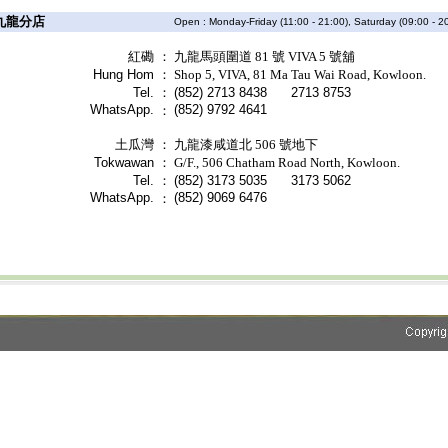
龍分店
Open : Monday-Friday (11:00 - 21:00), Saturday (09:00 - 20
紅磡
：
九龍馬頭圍道 81 號 VIVA 5 號舖
Hung Hom
：
Shop 5, VIVA, 81 Ma Tau Wai Road, Kowloon.
Tel.
：
(852) 2713 8438 2713 8753
WhatsApp.
(852) 9792 4641
：
土瓜灣
：
九龍漆咸道北 506 號地下
Tokwawan
：
G/F., 506 Chatham Road North, Kowloon.
Tel.
：
(852) 3173 5035 3173 5062
WhatsApp.
(852) 9069 6476
：