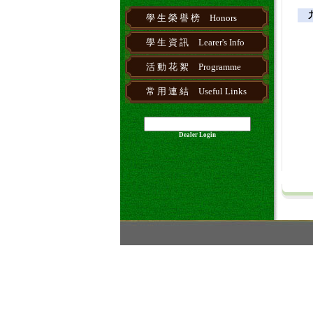
九
學 生 榮 譽 榜
Honors
學 生 資 訊
Learer's Info
活 動 花 絮
Programme
常 用 連 結
Useful Links
Dealer Login